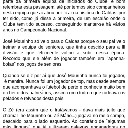
parte da primeira equipa de iniciados do Clube, é bom
relembrar esta passagem, até por termos sido companheiros
nesta equipa que acabou por ficar na história do Caldas, por
ter sido, como já disse a primeira, de um escalão onde o
Clube tem tido sucesso, conseguindo manter-se há vários
anos no Campeonato Nacional.
José Mourinho só veio para o Caldas porque o seu pai veio
treinar a equipa de seniores, que tinha descido para a III
divisão e que felizmente voltou a subir nessa época.
Recordo que ele além de jogador também era "apanha-
bolas" nos jogos de seniores.
Quando se diz por aí que José Mourinho nunca foi jogador,
é mentira. Nunca foi um jogador de top, mas desde sempre
que acompanhava o futebol de perto e conhecia muito bem
o cheiro dos balneários, assim como tudo o que rodeava os
pelados e relvados desta país.
O Zé (era assim que o tratávamos - dava mais jeito que
chamar-lhe Mourinho ou Zé Mário...) jogava no meio campo,
descaído para o lado esquerdo. Ao contrário de "algumas
más línguas" que já utilizaram palavras enganadoras no