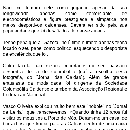
Não me lembro dele como jogador, apesar da sua
longevidade, apenas como comerciante de
electrodomésticos e figura prestigiada e simpática nos
meios desportivos caldenses. Deverá ter sido pela sua
popularidade que foi desafiado a tornar-se autarca...
Tenho pena que a "Gazeta" no último número apenas tenha
focado o seu papel como político, esquecendo o desportista
de excelência que foi.
Outra faceta não menos importante do seu passado
desportivo foi a de columbófilo (daí a escolha desta
fotografia, do "Jornal das Caldas"). Além de grande
entusiasta da modalidade foi dirigente da Sociedade
Columbófila Caldense e também da Associação Regional e
Federação Nacional.
Vasco Oliveira explicou muito bem este "hobbie" no "Jornal
de Leiria", que transcrevemos: «Quando tinha 12 anos fui
visitar os meus tios a Porto de Mós. Deram-me um casal de
borrachos, que trouxe para as Caldas dentro de uma caixa
de sapatos. A paixão ficou. É o meu hobbie e um dos meus