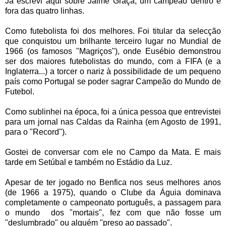
Já escrevi aqui sobre Jaime Graça, um campeão dentro e
fora das quatro linhas.
Como futebolista foi dos melhores. Foi titular da selecção
que conquistou um brilhante terceiro lugar no Mundial de
1966 (os famosos "Magriços"), onde Eusébio demonstrou
ser dos maiores futebolistas
do mundo, com a FIFA (e a
Inglaterra...) a torcer o nariz à possibilidade de um pequeno
país como Portugal se poder sagrar Campeão do Mundo de
Futebol.
Como sublinhei na época, foi a única pessoa que entrevistei
para um jornal nas Caldas da Rainha (em Agosto de 1991,
para o "Record").
Gostei de conversar com ele no Campo da Mata. E mais
tarde em Setúbal e também no Estádio da Luz.
Apesar de ter jogado no Benfica nos seus melhores anos
(de 1966 a 1975), quando o Clube da Águia dominava
completamente o campeonato português, a passagem para
o mundo dos "mortais", fez com que não fosse um
"deslumbrado" ou alguém "preso ao passado".